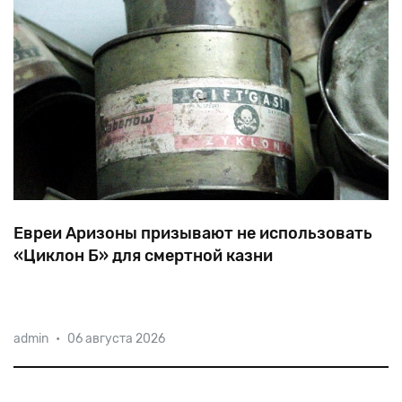
Евреи Аризоны призывают не использовать
«Циклон Б» для смертной казни
Как
известно,
при
помощи
Zyklon
B
были
admin
•
06 августа 2026
умерщвлены
1,1
миллиона
человек
в
газовых
камерах
Освенцима-Биркенау,
Майданека
и
других
лагерях
смерти.