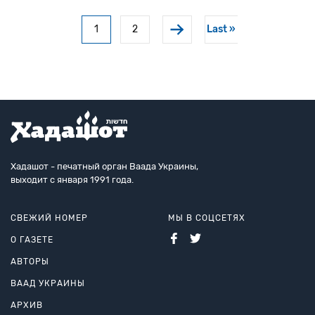
еврейских религиозные СМИ не печатают фотог
Нумерация
1
2
Last »
Текущая страница
Сторінка
Последняя страни
страниц
Хадашот - печатный орган Ваада Украины,
выходит с января 1991 года.
СВЕЖИЙ НОМЕР
МЫ В СОЦСЕТЯХ
О ГАЗЕТЕ
АВТОРЫ
ВААД УКРАИНЫ
АРХИВ