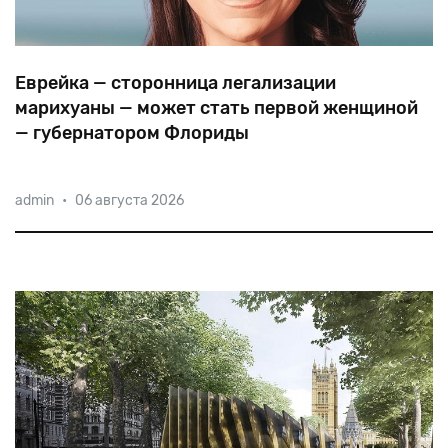
Еврейка — сторонница легализации
марихуаны — может стать первой женщиной
— губернатором Флориды
Еще
в
детстве
Никки
Фрид
вступила
в
BBYO
admin
•
06 августа 2026
(подростковый
филиал
Бнай-Брита),
и
даже
подумывала
об
алие
и
службе
в
ЦАХАЛе.