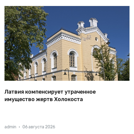
Латвия компенсирует утраченное
имущество жертв Холокоста
64
голосами
против
21
парламент
Латвии
admin
•
06 августа 2026
проголосовал
за
«Закон
о
добровольной