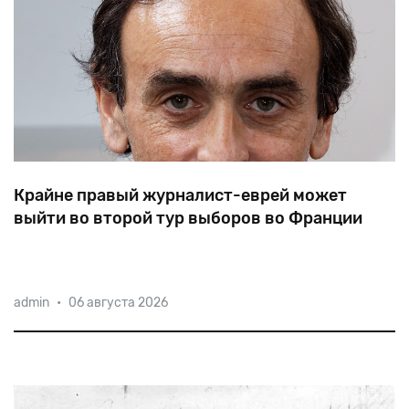
Крайне правый журналист-еврей может
выйти во второй тур выборов во Франции
Сын еврейских иммигрантов из Алжира,
admin
•
06 августа 2026
придерживающийся крайне правых взглядов
журналист Эрик Земмур получил бы 17-18% голосов
избирателей в первом туре президентских выборов
во Франции.