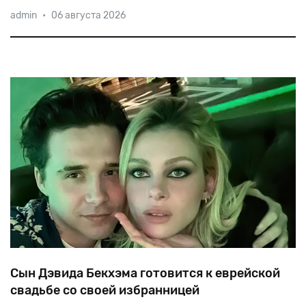
Евреи начали селиться на юге Аравийского
admin
•
06 августа 2026
полуострова еще до разрушения Первого Храма, в
середине прошлого века община Йемена
насчитывала 50 000 человек, но сегодня ее дни
сочтены
Сын Дэвида Бекхэма готовится к еврейской
свадьбе со своей избранницей