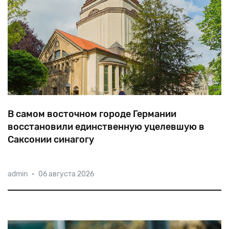
В самом восточном городе Германии
восстановили единственную уцелевшую в
Саксонии синагогу
30 евреев проживает сегодня в Гёрлице, у самой
admin
•
06 августа 2026
границы с Польшей. В годы Второй мировой город
почти не пострадал, сохранилась и синагога,
подожженная нацистами в Хрустальную ночь, но
«по ошибке» спасенная пожарными.