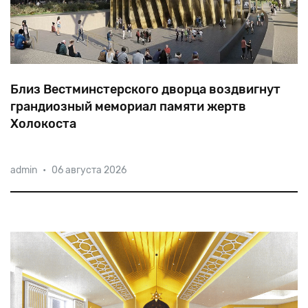
Близ Вестминстерского дворца воздвигнут
грандиозный мемориал памяти жертв
Холокоста
Комплекс
в
Лондоне
станет
вторым
крупнейшим
admin
•
06 августа 2026
мемориалом
жертвам
Холокоста
в
мире
(после
мемориала
в
Берлине).
Впрочем,
противников
у
«парка
совести
Британии»
хватает.