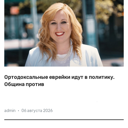
Ортодоксальные еврейки идут в политику.
Община против
Фото кандидата в городской совет Нью-Йорка
admin
•
06 августа 2026
Эмбер Адлер отказываются публиковать районные
газеты. Почему? Да потому что 37-летняя мать-
одиночка Адлер — ортодоксальная еврейка, а