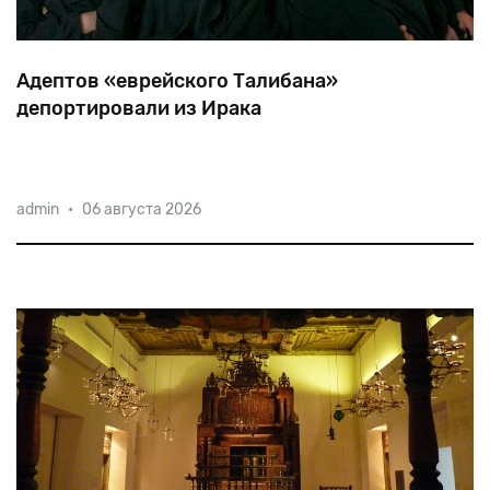
Адептов «еврейского Талибана»
депортировали из Ирака
70
еврейских
фундаменталистов,
прилетевших
в
admin
•
06 августа 2026
столицу
Курдистана
на
севере
Ирака,
и
планировавших
пересечь
границу
с
Ираном,
выдворили
в
Турцию,
а
оттуда
в
Румынию.