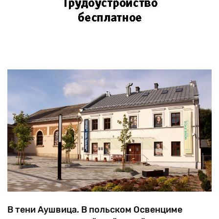
В тени Аушвица. В польском Освенциме