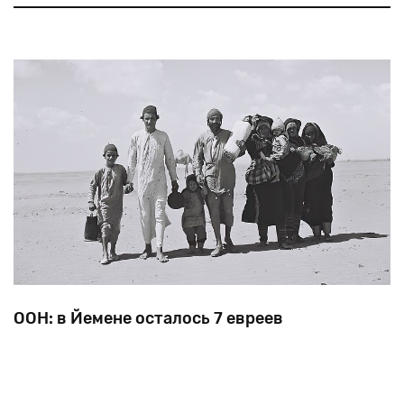
компенсации
латвийской
еврейской
общине».
Переговоры
продолжались
почти
17
лет
ООН: в Йемене осталось 7 евреев