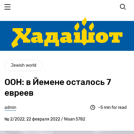
Перейти
к
основному
содержанию
Jewish world
ООН: в Йемене осталось 7
евреев
admin
~5 min for read
№ 2/2022, 22 февраля 2022 / Nisan 5782