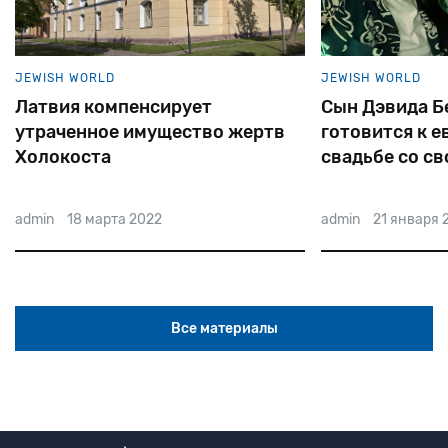
JEWISH WORLD
JEWISH WORLD
Латвия компенсирует
Сын Дэвида Б
утраченное имущество жертв
готовится к е
Холокоста
свадьбе со св
избранницей
admin
18 марта 2022
admin
21 января 
Все материалы