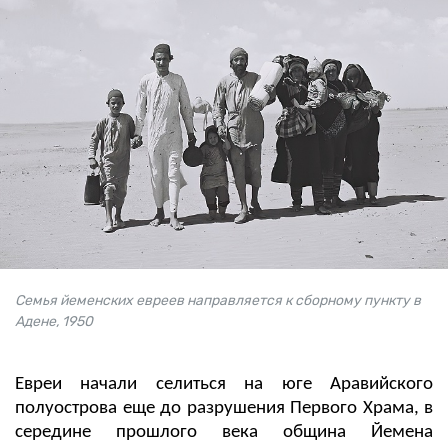
Семья йеменских евреев направляется к сборному пункту в
Адене, 1950
Евреи начали селиться на юге Аравийского
полуострова еще до разрушения Первого Храма, в
середине прошлого века община Йемена