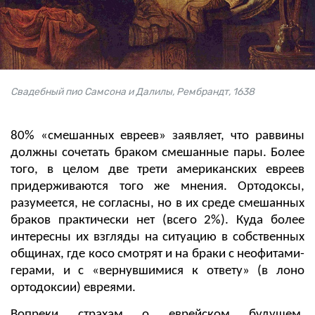
Свадебный пио Самсона и Далилы, Рембрандт, 1638
80% «смешанных евреев» заявляет, что раввины
должны сочетать браком смешанные пары. Более
того, в целом две трети американских евреев
придерживаются того же мнения. Ортодоксы,
разумеется, не согласны, но в их среде смешанных
браков практически нет (всего 2%). Куда более
интересны их взгляды на ситуацию в собственных
общинах, где косо смотрят и на браки с неофитами-
герами, и с «вернувшимися к ответу» (в лоно
ортодоксии) евреями.
Вопреки страхам о еврейском будущем,