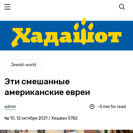
Перейти
к
основному
содержанию
Jewish world
Эти смешанные
американские евреи
admin
~5 min for read
№ 10, 12 октября 2021 / Хешван 5782