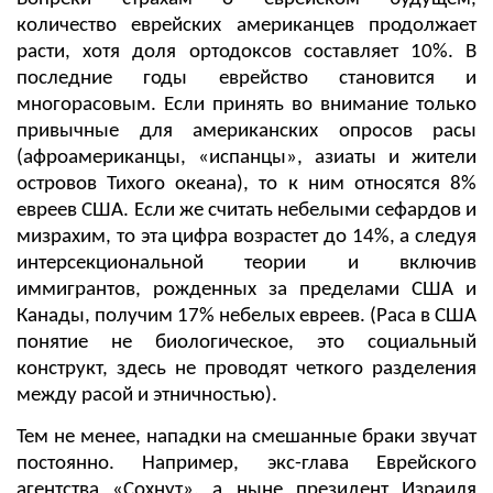
количество еврейских американцев продолжает
расти, хотя доля ортодоксов составляет 10%. В
последние годы еврейство становится и
многорасовым. Если принять во внимание только
привычные для американских опросов расы
(афроамериканцы, «испанцы», азиаты и жители
островов Тихого океана), то к ним относятся 8%
евреев США. Если же считать небелыми сефардов и
мизрахим, то эта цифра возрастет до 14%, а следуя
интерсекциональной теории и включив
иммигрантов, рожденных за пределами США и
Канады, получим 17% небелых евреев. (Раса в США
понятие не биологическое, это социальный
конструкт, здесь не проводят четкого разделения
между расой и этничностью).
Тем не менее, нападки на смешанные браки звучат
постоянно. Например, экс-глава Еврейского
агентства «Сохнут», а ныне президент Израиля