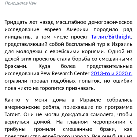
Присцилла Чан
Тридцать лет назад масштабное демографическое
исследование евреев Америки породило ряд
инициатив, в том числе проект
Таглит/Birthright
,
представляющий собой бесплатный тур в Израиль
для молодежи с еврейскими корнями. Одной из
целей этих проектов стала борьба со смешанными
браками. Куда более представительные
исследования Pew Research Center
2013-го и 2020 г.
отразили провал подобных попыток, но ошибки
пока никто не торопится признавать.
Как-то у меня дома в Израиле собрались
американские ребята, приехавшие по программе
Таглит. Они не могли дождаться самолета, чтобы
вернуться домой. На главном мероприятии с
трибуны громили смешанные браки, как
предательство еврейского народа. Все они были из