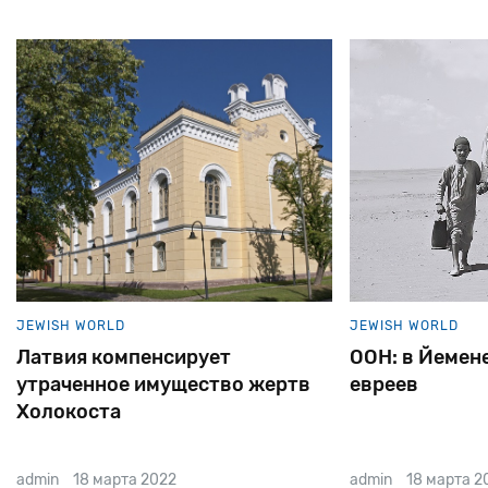
JEWISH WORLD
JEWISH WORLD
ООН: в Йемене осталось 7
Сын Дэвида Б
евреев
готовится к е
свадьбе со св
избранницей
admin
18 марта 2022
admin
21 января 