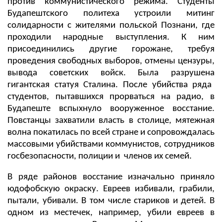
против коммунистического режима. Студенты
Будапештского политеха устроили митинг
солидарности с жителями польской Познани, где
проходили народные выступления. К ним
присоединились другие горожане, требуя
проведения свободных выборов, отмены цензуры,
вывода советских войск. Была
pазрушена
гигантск
aя
статуя Сталина. После убийства ряда
студентов, пытавшихся прорваться на радио, в
Будапеште вспыхнуло вооруженное восстание.
Повстанцы захватили власть в столице, мятежная
волна покатилась по всей стране и сопровождалась
массовыми убийствами коммунистов, сотрудников
госбезопасности, полиции и членов их семей.
В ряде районов восстание изначально приняло
юдофобскую окраску. Евреев избивали, грабили,
пытали, убивали. В том числе стариков и детей. В
одном из местечек, например, убили евреев в