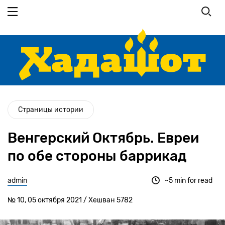
Перейти
к
основному
содержанию
Страницы истории
Венгерский Октябрь. Евреи
по обе стороны баррикад
admin
~5 min for read
№ 10, 05 октября 2021 / Хешван 5782