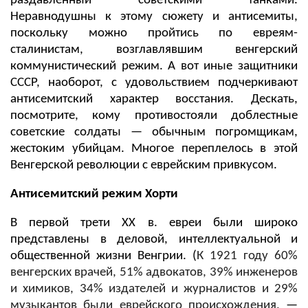
раздавленный советскими танками.
Неравнодушны к этому сюжету и антисемиты,
поскольку можно пройтись по евреям-
сталинистам, возглавлявшим венгерский
коммунистический режим. А вот иные защитники
СССР, наоборот, с удовольствием подчеркивают
антисемитский характер восстания. Дескать,
посмотрите, кому противостояли доблестные
советские солдаты — обычным погромщикам,
жестоким убийцам. Многое переплелось в этой
Венгерской революции с еврейским привкусом.
Антисемитский режим Хорти
В первой трети XX в. евреи были широко
представлены в деловой, интеллектуальной и
общественной жизни Венгрии. (
К 1921 году 60%
венгерских врачей, 51% адвокатов, 39% инженеров
и химиков, 34% издателей и журналистов и 29%
музыкантов были еврейского происхождения,
—