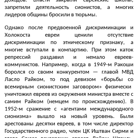
доходов. Власти закрыли еврейские школы,
запретили деятельность сионистов, а многих
лидеров общины бросили в тюрьмы.
Однако после предвоенной дискриминации и
Холокоста евреи ценили отсутствие
дискриминации по этническому признаку, а
многие вступали в компартию. При этом каток
репрессий раздавил и немало евреев-
коммунистов. Например, когда в 1949-м Ракоши
боролся со своим конкурентом — главой МВД
Ласло Райком, то под девизом «борьбы с
o
всемирным сионистским заговором» физически
уничтожил евреев из окружения министра вместе с
самим Райком (немцем по происхождению). В
1952-м сражение с «агентами международного
сионизма» вышло на новый уровень. Были
арестованы десятки евреев, в том числе директор
Государственного радио, член ЦК Иштван Сирми и