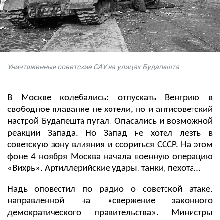
Уничтоженные советские САУ на улицах Будапешта
В Москве колебались: отпускать Венгрию в
свободное плавание не хотели, но и антисоветский
настрой Будапешта пугал. Опасались и возможной
реакции Запада. Но Запад не хотел лезть в
советскую зону влияния и ссориться СССР. На этом
фоне 4 ноября Москва начала военную операцию
«Вихрь». Артиллерийские удары, танки, пехота…
Надь оповестил по радио о советской атаке,
направленной на «свержение законного
демократического правительства». Министры