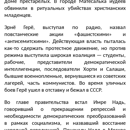
доме престарелых. В городе Матесалька иудеев
обвинили в ритуальных убийствах христианских
младенцев.
Эрнё Герё, выступая по радио, назвал
повстанческие акции «фашистскими» и
«антисемитскими». Действующая власть пыталась
как-то сдержать протестное движение, но против
режима выступила широкая коалиция — студенты,
рабочие, представители демократической
интеллигенции, последователи Хорти и Салаши,
бывшие военнопленные, вернувшиеся из советских
лагерей, часть коммунистов. Во время уличных
боев
Гeрё
ушел в отставку и бежал в СССР.
Во главе правительства встал Имре Надь,
говоривший о прекращении репрессий и
необходимости демократических преобразований
в рамках социализма, и назвавший восстание