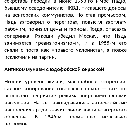
секретарь передал в июне 1953-го Имре Надю,
бывшему осведомителю НКВД, писавшего доносы
на венгерских коммунистов. Но став премьером,
Надь заговорил о перегибах, повысил зарплату
рабочим, понизил цены и тарифы. Тогда, опасаясь
соперника, Ракоши убедил Москву, что Надь
занимается «ревизионизмом», и в 1955-м его
сняли с поста как «правого уклониста», а позже
исключили из партии.
Антикоммунизм с юдофобской окраской
Низкий уровень жизни, масштабные репрессии,
слепое копирование советского опыта — все это
вызывало неприятие режима широкими слоями
населения. На это накладывались антиеврейские
настроения среди значительной части венгерского
общества. В 1946-м произошло несколько
погромов.