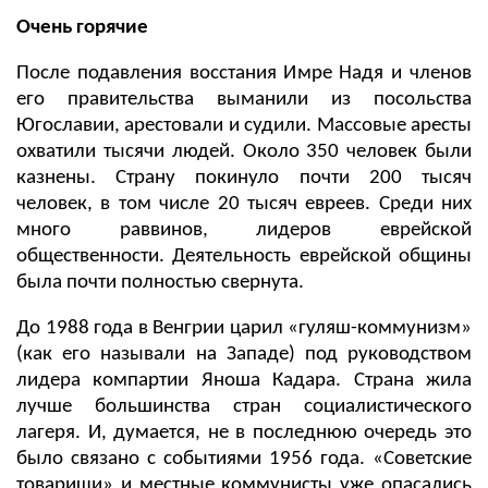
Очень горячие
После подавления восстания Имре Надя и членов
его правительства выманили из посольства
Югославии, арестовали и судили. Массовые аресты
охватили тысячи людей. Около 350 человек были
казнены. Страну покинуло почти 200 тысяч
человек, в том числе 20 тысяч евреев. Среди них
много раввинов, лидеров еврейской
общественности. Деятельность еврейской общины
была почти полностью свернута.
До 1988 года в Венгрии царил «гуляш-коммунизм»
(как его называли на Западе) под руководством
лидера компартии Яноша Кадара. Страна жила
лучше большинства стран социалистического
лагеря. И, думается, не в последнюю очередь это
было связано с событиями 1956 года. «
C
оветские
товарищи» и местные коммунисты
y
же опасались