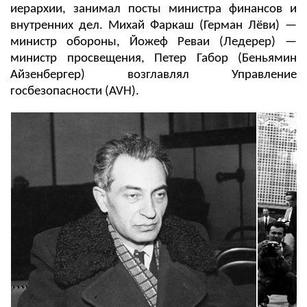
иерархии, занимал посты министра финансов и
внутренних дел. Михай Фаркаш (Герман Лёви) —
министр обороны, Йожеф Реваи (Ледерер) —
министр просвещения, Петер Габор (Беньямин
Айзенбергер) возглавлял Управление
госбезопасности (AVH).