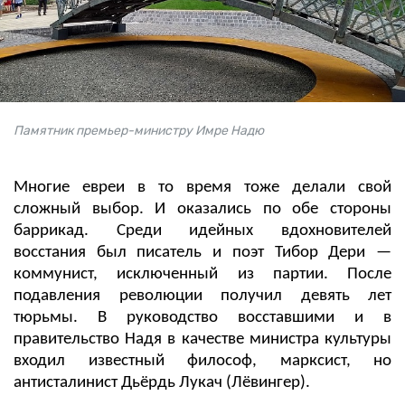
Памятник премьер-министру Имре Надю
Многие евреи в то время тоже делали свой
сложный выбор. И оказались по обе стороны
баррикад. Среди идейных вдохновителей
восстания был писатель и поэт Тибор Дери —
коммунист, исключенный из партии. После
подавления революции получил девять лет
тюрьмы. В руководство восставшими и в
правительство Надя в качестве министра культуры
входил известный философ, марксист, но
антисталинист Дьёрдь Лукач (Лёвингер).