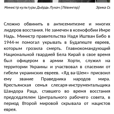
Министр культуры Дьёрдь Лукач (Лёвингер)
Эрика Сел
Сложно обвинить в антисемитизме и многих
лидеров восстания. Не замечен в ксенофобии Имре
Надь. Министр правительства Надя Иштван Бибо в
1944-м помогал укрывать в Будапеште евреев,
которым грозила смерть. Главнокомандующий
Национальной гвардией Бела Кирай в свое время
был офицером в армии Хорти, служил на
территории Украины и участвовал в спасении от
гибели украинских евреев. «Яд ва-Шем» присвоил
ему звание Праведника народов мира.
Крестьянская семья слесаря-инструментальщика
Шандора Раца, ставшего во время восстания
председателем Центрального рабочего совета, в
период Второй мировой скрывала от нацистов
еврея.