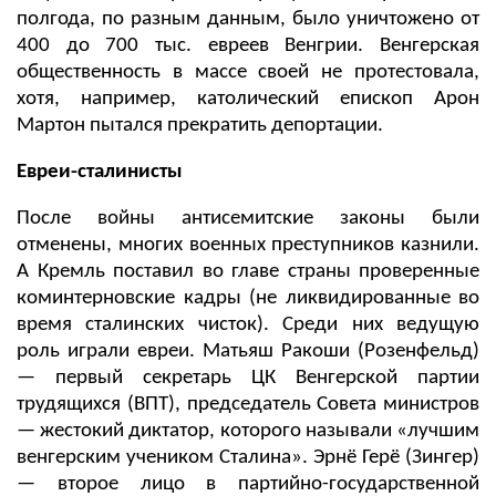
полгода, по разным данным, было уничтожено от
400 до 700 тыс. евреев Венгрии. Венгерская
общественность в массе своей не протестовала,
хотя, например, католический епископ Арон
Мартон пытался прекратить депортации.
Евреи-сталинисты
После войны антисемитские законы были
отмен
ены
, многих военных преступников казнили.
А Кремль поставил во главе страны проверенные
коминтерновские кадры (не ликвидированные во
время сталинских чисток). Среди них ведущую
роль играли евреи. Матьяш Ракоши (Розенфельд)
— первый секретарь ЦК Венгерской партии
трудящихся (ВПТ), председатель Совета министров
— жестокий диктатор, которого называли «лучшим
венгерским учеником Сталина». Эрнё Герё (Зингер)
— второе лицо в партийно-государственной