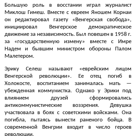
Большую роль в восстании играл журналист
Миклош Гимеш. Вместе с евреем Яношем Корнаи
oн
редактировал газету «Венгерская свобода»,
инициировал Венгерское демократическое
движение за независимость. Был повешен в 1958 г.
за «государственную измену» вместе с Имре
Надем и бывшим министром обороны Палом
Малетером.
Эрику Селеш называют «еврейским лицом
Венгерской революции». Ее отец погиб в
Холокосте, воспитанием занималась мать —
убежденная коммунистка. Однако у Эрики под
влиянием друзей сформировались
антикоммунистические воззрения. Девушка
участвовала в боях с советскими войсками. Она
погибла, пытаясь вынести раненого бойца. В
современной Венгрии входит в число героев
революции.