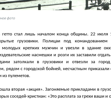
нное фото
в гетто стал лишь началом конца общины. 22 июля 
крытые грузовики. Полицаи под командованием г
 молодых крепких мужчин и увезли в здание окк
здевательские насмешки и розги их заставили отдать
дами затолкали в грузовики и отвезли за город
, рядом с городской бойней, несчастным приказали с
и из пулеметов.
ошла вторая «акция». Загоняемые прикладами в грузо
рых соседей-христиан: «Это расплата за грехи ваши и 