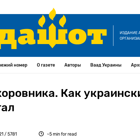
ИЗДАНИЕ 
ОРГАНИЗА
вежий номер
О газете
Авторы
Ваад Украины
Арх
коровника. Как украинск
тал
21 / 5781
~5 min for read