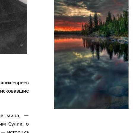
авших евреев
рисковавшие
ов мира, —
им Сулик, о
 — историка