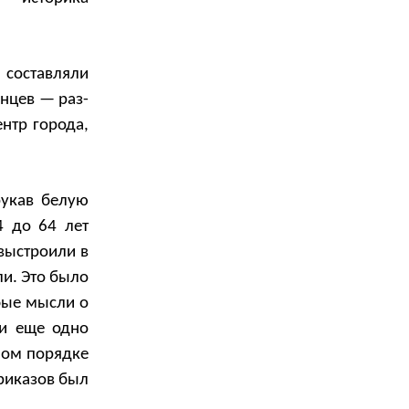
 составляли
нцев — раз-
нтр города,
рукав белую
4 до 64 лет
 выстроили в
ли. Это было
бые мысли о
ли еще одно
ном порядке
риказов был