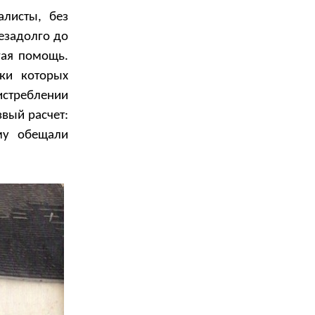
алисты, без
езадолго до
гая помощь.
ки которых
истреблении
вый расчет:
ому обещали