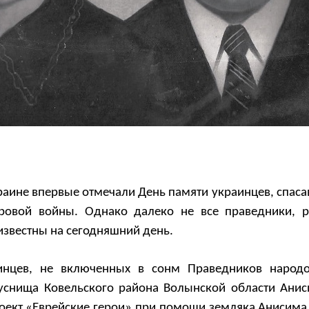
краине впервые отмечали День памяти украинцев, спас
ровой войны. Однако далеко не все праведники, 
известны на сегодняшний день.
инцев, не включенных в сонм Праведников народ
Куснища Ковельского района Волынской области Анис
роект «Еврейские герои» при помощи земляка Анисима