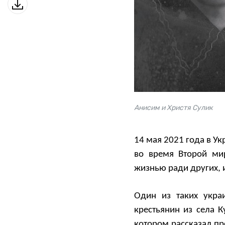
Анисим и Христя Сулик
14 мая 2021 года в У
во время Второй ми
жизнью ради других, 
Один из таких укра
крестьянин из села 
котором рассказал п