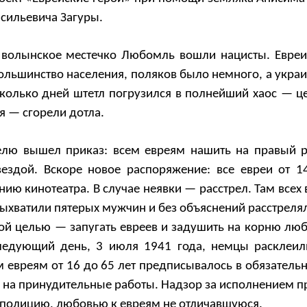
асильевича Загуры.
 волынское местечко Любомль вошли нацисты. Евреи
льшинство населения, поляков было немного, а украи
сколько дней штетл погрузился в полнейший хаос — це
я — сгорели дотла.
елю вышел приказ: всем евреям нашить на правый 
вездой. Вскоре новое распоряжение: все евреи от 1
нию кинотеатра. В случае неявки — расстрел. Там всех
выхватили пятерых мужчин и без объяснений расстреля
ной целью — запугать евреев и задушить на корню лю
следующий день, 3 июля 1941 года, немцы расклеи
 евреям от 16 до 65 лет предписывалось в обязатель
 на принудительные работы. Надзор за исполнением п
 полицию, любовью к евреям не отличавшуюся.