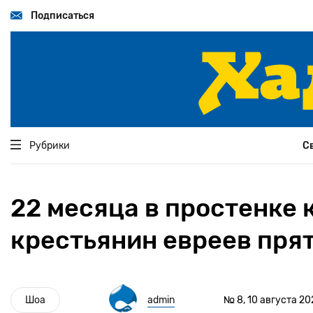
Перейти
к
Подписаться
основному
содержанию
Рубрики
С
22 месяца в простенке 
крестьянин евреев пря
Шоа
admin
№ 8, 10 августа 20