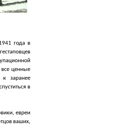
1941 года в
естаповцев
упационной
 все ценные
 к заранее
пуститься в
вики, евреи
отцов ваших,