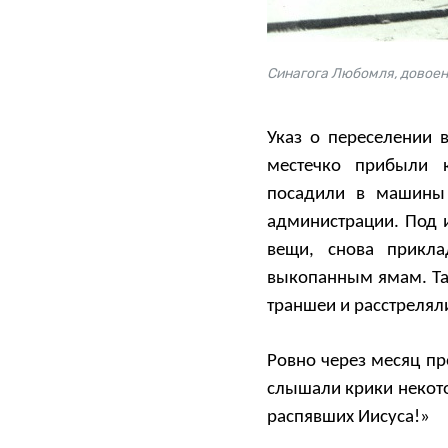
Синагога Любомля, довое
Указ о переселении 
местечко прибыли 
посадили в машины
администрации. Под и
вещи, снова прикла
выкопанным ямам. Там
траншеи и расстрелял
Ровно через месяц пр
слышали крики некото
распявших Иисуса!»