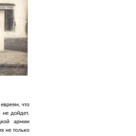
евреям, что
 не дойдет.
цкой армии
их не только