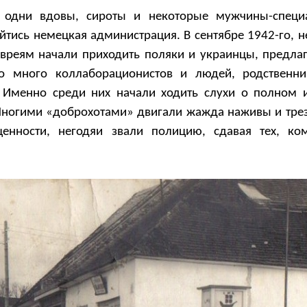
ь одни вдовы, сироты и некоторые мужчины-специ
йтись немецкая администрация. В сентябре 1942-го, н
 евреям начали приходить поляки и украинцы, предла
о много коллаборационистов и людей, родственни
 Именно среди них начали ходить слухи о полном 
ногими «доброхотами» двигали жажда наживы и трез
ценности, негодяи звали полицию, сдавая тех, к