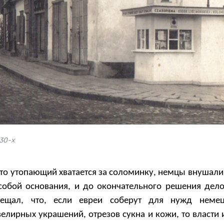
930-х
то утопающий хватается за соломинку, немцы внушали 
собой основания, и до окончательного решения дело
обещал, что, если евреи соберут для нужд неме
велирных украшений, отрезов сукна и кожи, то власти 