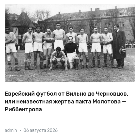
Еврейский футбол от Вильно до Черновцов,
или неизвестная жертва пакта Молотова —
Риббентропа
Оккупировав
страны
Балтии,
а
также
восточную
admin
•
06 августа 2026
Польшу
и
Буковины,
советская
власть
закрыла
известные
в
свое
время
еврейские
футбольные