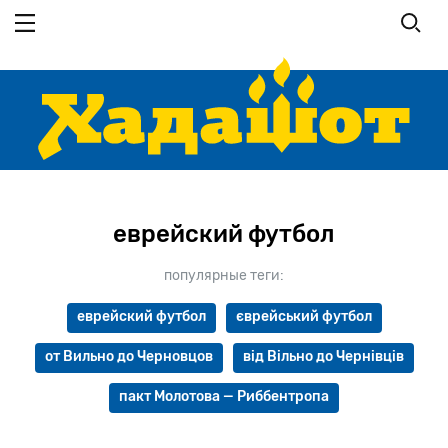
Перейти
к
основному
содержанию
еврейский футбол
популярные теги:
еврейский футбол
єврейський футбол
от Вильно до Черновцов
від Вільно до Чернівців
пакт Молотова — Риббентропа