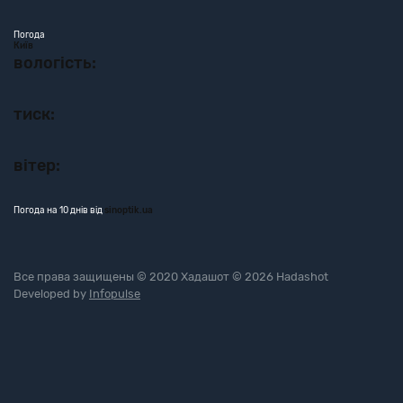
Погода
Київ
вологість:
тиск:
вітер:
Погода на 10 днів від
sinoptik.ua
Все права защищены © 2020 Хадашот © 2026 Hadashot
Developed by
Infopulse