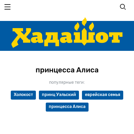
Перейти
к
основному
содержанию
принцесса Алиса
популярные теги:
Холокост
принц Уэльский
еврейская семья
принцесса Алиса