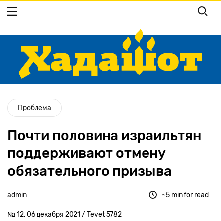
Перейти
к
основному
содержанию
Проблема
Почти половина израильтян
поддерживают отмену
обязательного призыва
admin
~5 min for read
№ 12, 06 декабря 2021 / Tevet 5782