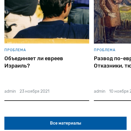
ПРОБЛЕМА
ПРОБЛЕМА
Объединяет ли евреев
Развод по-ев
Израиль?
Отказники, т
admin
23 ноября 2021
admin
10 ноября 
Все материалы