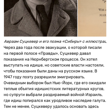
Авраам Суцкевер и его поэма «Сибирь» с иллюстрац
Через два года после эвакуации, о которой писали
на первой полосе «Правды», Суцкевер давал
показания на Нюрнбергском процессе. Он хотел
выступать на идише, но советские власти настояли,
чтобы показания были даны на русском языке. В
1947 году поэту разрешили эмигрировать.
Очевидным выбором был Нью-Йорк, где его ожидали
теплые объятия идишистских литературных кругов,
но супруги выбрали раздираемый войной Израиль,
где идиш попирался как уродливое наследие галута.
Тем не менее, Суцкеверу удалось основать здесь