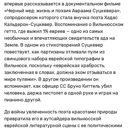
впервые рассказывается в документальном фильме
«Черный мед: жизнь и поэзия Авраама Суцкевера»,
сопродюсером которого стала внучка поэта Хадас
Кальдерон-Суцкевер. Воспоминания о Вильнюсском
гетто, где выжил 1% евреев — одно из самых
необычных и впечатляющих свидетельств ада на
Земле. В одном из стихотворений Суцкевер
повествует, как партизаны отливали пули из
свинцового набора еврейской типографии в
Вильнюсе, поскольку «еврейская храбрость,
заключенная в словах, должна эхом отзываться в
мире пулями». В другом произведении он
вспоминает, как офицер СС Бруно Киттель убил
человека, держа пистолет в одной руке и играя на
пианино другой.
До войны увлеченность поэта красотами природы
превратила его в аутсайдера вильнюсской
еврейской литературной сцены с ее политическими