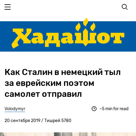
Перейти
к
основному
содержанию
Как Сталин в немецкий тыл
за еврейским поэтом
самолет отправил
Volodymyr
~5 min for read
20 сентября 2019 / Тишрей 5780