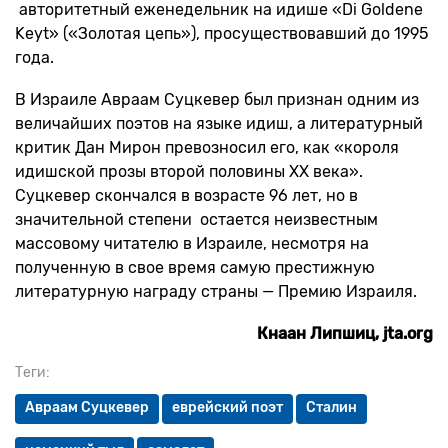
авторитетный еженедельник на идише «Di Goldene
Keyt» («Золотая цепь»), просуществовавший до 1995
года.
В Израиле Авраам Суцкевер был признан одним из
величайших поэтов на языке идиш, а литературный
критик Дан Мирон превозносил его, как «короля
идишской прозы второй половины XX века».
Суцкевер скончался в возрасте 96 лет, но в
значительной степени остается неизвестным
массовому читателю в Израиле, несмотря на
полученную в свое время самую престижную
литературную награду страны — Премию Израиля.
Кнаан Липшиц,
j
ta.org
Теги:
Авраам Суцкевер
еврейский поэт
Сталин