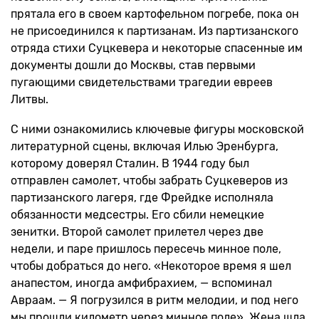
прятала его в своем картофельном погребе, пока он
не присоединился к партизанам. Из партизанского
отряда стихи Суцкевера и некоторые спасенные им
документы дошли до Москвы, став первыми
пугающими свидетельствами трагедии евреев
Литвы.
С ними ознакомились ключевые фигуры московской
литературной сцены, включая Илью Эренбурга,
которому доверял Сталин. В 1944 году был
отправлен самолет, чтобы забрать Суцкеверов из
партизанского лагеря, где Фрейдке исполняла
обязанности медсестры. Его сбили немецкие
зенитки. Второй самолет прилетел через две
недели, и паре пришлось пересечь минное поле,
чтобы добраться до него. «Некоторое время я шел
анапестом, иногда амфибрахием, — вспоминал
Авраам. — Я погрузился в ритм мелодии, и под него
мы прошли километр через минное поле». Жена шла