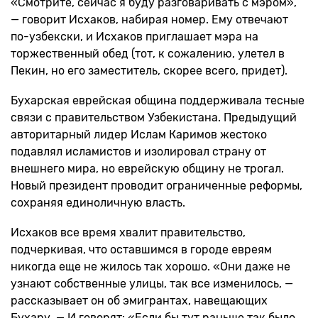
«Смотрите, сейчас я буду разговаривать с мэром»,
— говорит Исхаков, набирая номер. Ему отвечают
по-узбекски, и Исхаков приглашает мэра на
торжественный обед (тот, к сожалению, улетел в
Пекин, но его заместитель, скорее всего, придет).
Бухарская еврейская община поддерживала тесные
связи с правительством Узбекистана. Предыдущий
авторитарный лидер Ислам Каримов жестоко
подавлял исламистов и изолировал страну от
внешнего мира, но еврейскую общину не трогал.
Новый президент проводит ограниченные реформы,
сохраняя единоличную власть.
Исхаков все время хвалит правительство,
подчеркивая, что оставшимся в городе евреям
никогда еще не жилось так хорошо. «Они даже не
узнают собственные улицы, так все изменилось, —
рассказывает он об эмигрантах, навещающих
Бухару. — И говорят: «Если бы тут раньше так было,