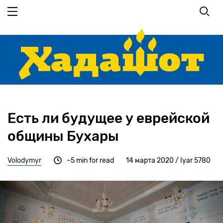
Перейти
к
основному
содержанию
Есть ли будущее у еврейской
общины Бухары
Volodymyr
~5 min for read
14 марта 2020 / Iyar 5780