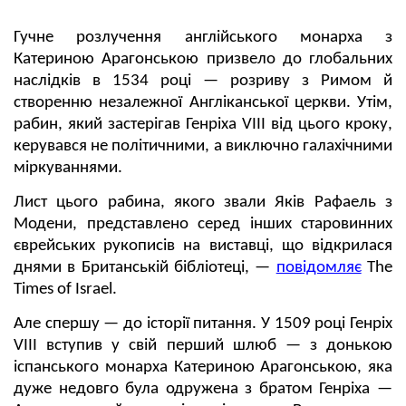
Гучне розлучення англійського монарха з
Катериною Арагонською призвело до глобальних
наслідків в 1534 році — розриву з Римом й
створенню незалежної Англіканської церкви. Утім,
рабин, який застерігав Генріха VIII від цього кроку,
керувався не політичними, а виключно галахічними
міркуваннями.
Лист цього рабина, якого звали Яків Рафаель з
Модени, представлено серед інших старовинних
єврейських рукописів на виставці, що відкрилася
днями в Британській бібліотеці, —
повідомляє
The
Times of Israel.
Але спершу — до історії питання. У 1509 році Генріх
VIII вступив у свій перший шлюб — з донькою
іспанського монарха Катериною Арагонською, яка
дуже недовго була одружена з братом Генріха —