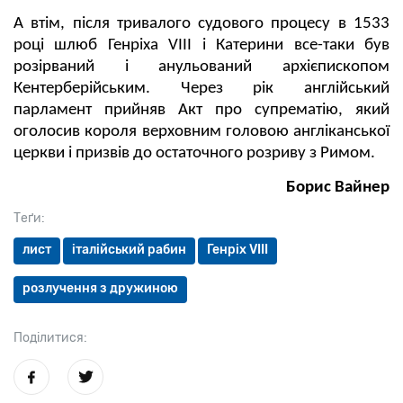
А втім, після тривалого судового процесу в 1533
році шлюб Генріха VIII і Катерини все-таки був
розірваний і анульований архієпископом
Кентерберійським. Через рік англійський
парламент прийняв Акт про супрематію, який
оголосив короля верховним головою англіканської
церкви і призвів до остаточного розриву з Римом.
Борис Вайнер
Теґи:
лист
італійський рабин
Генріх VIII
розлучення з дружиною
Поділитися: