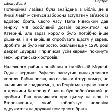
Портрет Ек
Library Board
Потенційна лазівка була знайдена в Біблії, де в
Книзі Левіт міститься заборона вступати у зв'язок із
вдовою брата. Свого часу Папа Римський дав
Генріху VIII особливий дозвіл одружитися на
Катерині, але зараз королю було потрібно інше
рішення, і він вирішив спробувати щастя у євреїв.
Зробити це було непросто, оскільки ще у 1290 році
декрет Едуарда I приписав усім євреям покинути
межі Британських островів.
Належного рабина знайшли в італійській Модені.
Однак вердикт Рафаеля засмутив винахідливого
короля. Рабин писав, що оскільки Артур помер, не
залишивши спадкоємців, то Генріх мав право взяти
в дружини Катерину й навіть був зобов'язаний це
зробити. Рав покликався при цьому на вірш із
Второзаконня, який зобов'язує чоловіка
одружитися на дружині померлого брата.