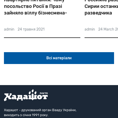
посольство Росії в Празі
Сирии останк
зайняло віллу бізнесмена-
разведчика
єврея
admin
24 травня 2021
admin
24 March 2
Всі матеріали
Хадашот - друкований орган Вааду України,
виходить з січня 1991 року.