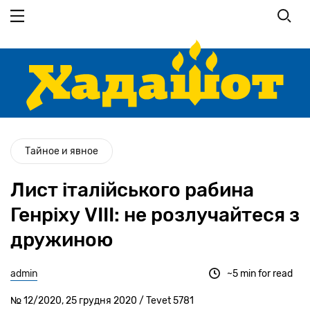
Перейти
до
основного
вмісту
Тайное и явное
Лист італійського рабина
Генріху VIII: не розлучайтеся з
дружиною
admin
~5 min for read
№ 12/2020, 25 грудня 2020 / Tevet 5781