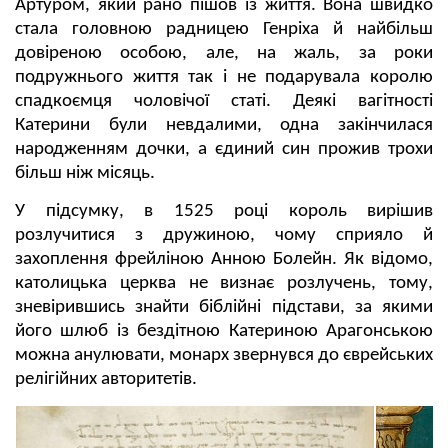
Артуром, який рано пішов із життя. Вона швидко
стала головною радницею Генріха й найбільш
довіреною особою, але, на жаль, за роки
подружнього життя так і не подарувала королю
спадкоємця чоловічої статі. Деякі вагітності
Катерини були невдалими, одна закінчилася
народженням дочки, а єдиний син прожив трохи
більш ніж місяць.
У підсумку, в 1525 році король вирішив
розлучитися з дружиною, чому сприяло й
захоплення фрейліною Анною Болейн. Як відомо,
католицька церква не визнає розлучень, тому,
зневірившись знайти біблійні підстави, за якими
його шлюб із бездітною Катериною Арагонською
можна анулювати, монарх звернувся до єврейських
релігійних авторитетів.