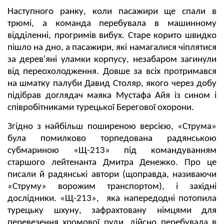
Наступного ранку, коли пасажири ще спали в
трюмі, а команда перебувала в машинному
відділенні, прогримів вибух. Старе корито швидко
пішло на дно, а пасажири, які намагалися чіплятися
за дерев'яні уламки корпусу, незабаром загинули
від переохолодження. Довше за всіх протримався
на шматку палуби Давид Столяр, якого через добу
підібрав доглядач маяка Мустафа Айя із сином і
співробітниками турецької Берегової охорони.
Згідно з найбільш поширеною версією, «Струма»
була помилково торпедована радянською
субмариною «Щ-213» під командуванням
старшого лейтенанта Дмитра Денежко. Про це
писали й радянські автори (щоправда, називаючи
«Струму» ворожим транспортом), і західні
дослідники. «Щ-213», яка напередодні потопила
турецьку шхуну, зафрахтовану німцями для
перевезення хромової руди, дійсно перебувала в