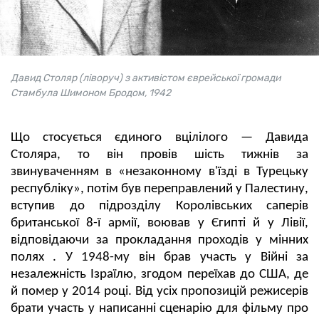
Давид Столяр (ліворуч) з активістом єврейської громади
Стамбула Шимоном Бродом, 1942
Що стосується єдиного вцілілого — Давида
Столяра, то він провів шість тижнів за
звинуваченням в «незаконному в'їзді в Турецьку
республіку», потім був переправлений у Палестину,
вступив до підрозділу Королівських саперів
британської 8-ї армії, воював у Єгипті й у Лівії,
відповідаючи за прокладання проходів у мінних
полях . У 1948-му він брав участь у Війні за
незалежність Ізраїлю, згодом переїхав до США, де
й помер у 2014 році. Від усіх пропозицій режисерів
брати участь у написанні сценарію для фільму про