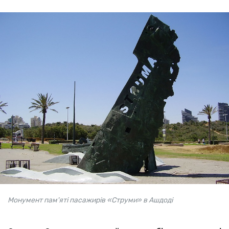
Монумент пам'яті пасажирів «Струми» в Ашдоді