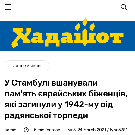
Перейти
до
основного
вмісту
Тайное и явное
У Стамбулі вшанували
пам'ять єврейських біженців,
які загинули у 1942-му від
радянської торпеди
admin
~5 min for read
№ 3, 24 March 2021 / Iyar 5781