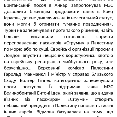
Британський посол в Анкарі запропонував МЗС
дозволити біженцям продовжити шлях в Ерец
Ісраель, де «не дивлячись на їх нелегальний статус,
вони могли б отримати гуманне поводження».
Турки не заперечували проти такого рішення, навіть
більше, висловили готовність сприяти
переправленню пасажирів «Струми» в Палестину
по морю або по суші. Єврейські організації просили
Лондон впустити нещасних користуючись квотою
на єврейську репатріацію майбутнього року, але
безуспішно… Верховний комісар Палестини
Гарольд Макмайкл і міністр у справах Близького
Сходу Волтер Гіннес категорично заперечували
проти поступок. Їх підтримав глава МЗС
Великобританії Ентоні Іден, який заявив, що видача
в'їзних віз пасажирам «Струми» створить
небажаний прецедент, і Палестину наповнять тисячі
інших євреїв. Відмова базувалася на тому, що