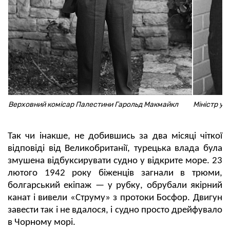
Верховний комісар Палестини Гарольд Макмайкл
Міністр у 
Так чи інакше, не добившись за два місяці чіткої
відповіді від Великобританії, турецька влада була
змушена відбуксирувати судно у відкрите море. 23
лютого 1942 року біженців загнали в трюми,
болгарський екіпаж — у рубку, обрубали якірний
канат і вивели «Струму» з протоки Босфор. Двигун
завести так і не вдалося, і судно просто дрейфувало
в Чорному морі.