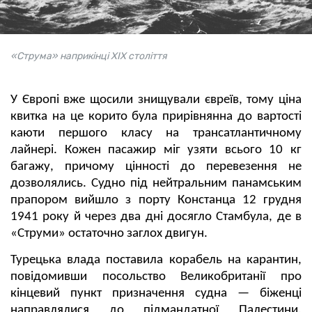
«Струма» наприкінці XIX століття
У Європі вже щосили знищували євреїв, тому ціна
квитка на це корито була прирівнянна до вартості
каюти першого класу на трансатлантичному
лайнері. Кожен пасажир міг узяти всього 10 кг
багажу, причому цінності до перевезення не
дозволялись. Судно під нейтральним панамським
прапором вийшло з порту Констанца 12 грудня
1941 року й через два дні досягло Стамбула, де в
«Струми» остаточно заглох двигун.
Турецька влада поставила корабель на карантин,
повідомивши посольство Великобританії про
кінцевий пункт призначення судна — біженці
направлялися до підмандатної Палестини.