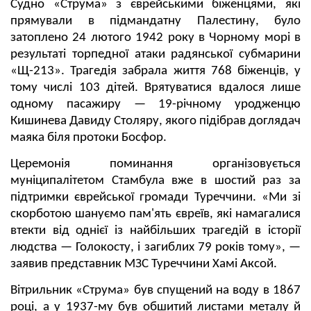
Судно «Струма» з єврейськими біженцями, які
прямували в підмандатну Палестину, було
затоплено 24 лютого 1942 року в Чорному морі в
результаті торпедної атаки радянської субмарини
«Щ-213». Трагедія забрала життя 768 біженців, у
тому числі 103 дітей. Врятуватися вдалося лише
одному пасажиру — 19-річному уродженцю
Кишинева Давиду Столяру, якого підібрав доглядач
маяка біля протоки Босфор.
Церемонія поминання організовується
муніципалітетом Стамбула вже в шостий раз за
підтримки єврейської громади Туреччини. «Ми зі
скорботою шануємо пам'ять євреїв, які намагалися
втекти від однієї із найбільших трагедій в історії
людства — Голокосту, і загиблих 79 років тому», —
заявив представник МЗС Туреччини Хамі Аксой.
Вітрильник «Струма» був спущений на воду в 1867
році, а у 1937-му був обшитий листами металу й