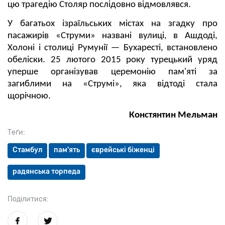
цю трагедію Столяр послідовно відмовлявся.
У багатьох ізраїльських містах на згадку про
пасажирів «Струми» названі вулиці, в Ашдоді,
Холоні і столиці Румунії — Бухаресті, встановлено
обеліски. 25 лютого 2015 року турецький уряд
уперше організував церемонію пам'яті за
загиблими на «Струмі», яка відтоді стала
щорічною.
Констянтин Мельман
Теґи:
Стамбул
пам'ять
єврейські біженці
радянська торпеда
Поділитися: