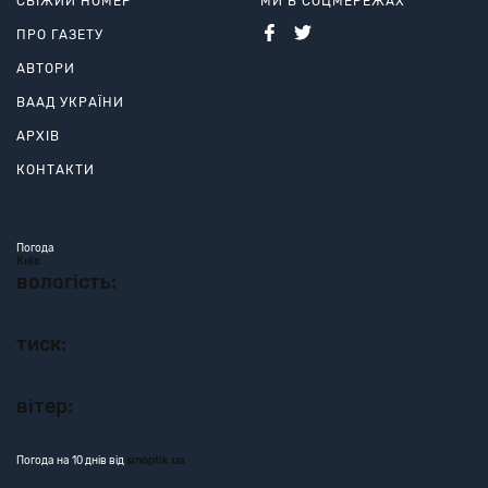
СВІЖИЙ НОМЕР
МИ В СОЦМЕРЕЖАХ
ПРО ГАЗЕТУ
АВТОРИ
ВААД УКРАЇНИ
АРХІВ
КОНТАКТИ
Погода
Київ
вологість:
тиск:
вітер:
Погода на 10 днів від
sinoptik.ua