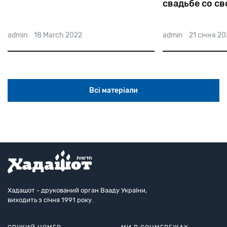
свадьбе со св
избранницей
admin
18 March 2022
admin
21 січня 2
Всі матеріали
Хадашот - друкований орган Вааду України,
виходить з січня 1991 року.