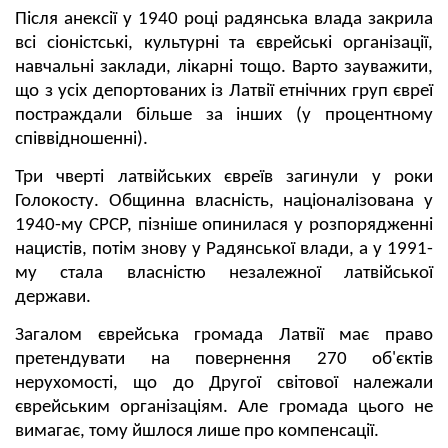
Після анексії у 1940 році радянська влада закрила
всі сіоністські, культурні та єврейські організації,
навчальні заклади, лікарні тощо. Варто зауважити,
що з усіх депортованих із Латвії етнічних груп євреї
постраждали більше за інших (у процентному
співвідношенні).
Три чверті латвійських євреїв загинули у роки
Голокосту. Общинна власність, націоналізована у
1940-му СРСР, пізніше опинилася у розпорядженні
нацистів, потім знову у Радянської влади, а у 1991-
му стала власністю незалежної латвійської
держави.
Загалом єврейська громада Латвії має право
претендувати на повернення 270 об'єктів
нерухомості, що до Другої світової належали
єврейським організаціям. Але громада цього не
вимагає, тому йшлося лише про компенсації.