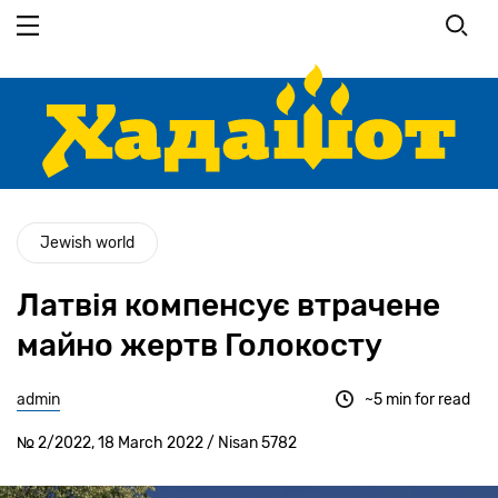
Перейти
до
основного
вмісту
Jewish world
Латвія компенсує втрачене
майно жертв Голокосту
admin
~5 min for read
№ 2/2022, 18 March 2022 / Nisan 5782