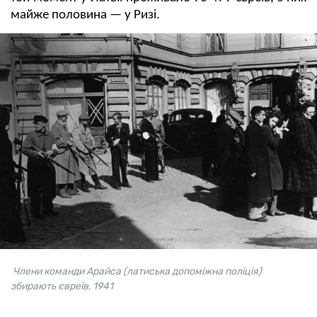
майже половина — у Ризі.
Члени команди Арайса (латиська допоміжна поліція)
збирають євреїв, 1941