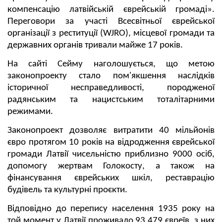
компенсацію латвійській єврейській громаді».
Переговори за участі Всесвітньої єврейської
організації з реституції (WJRO), місцевої громади та
державних органів тривали майже 17 років.
На сайті Сейму наголошується, що метою
законопроекту стало пом'якшення наслідків
історичної несправедливості, породженої
радянським та нацистським тоталітарними
режимами.
Законопроект дозволяє витратити 40 мільйонів
євро протягом 10 років на відродження єврейської
громади Латвії чисельністю приблизно 9000 осіб,
допомогу жертвам Голокосту, а також на
фінансування єврейських шкіл, реставрацію
будівель та культурні проєкти.
Відповідно до перепису населення 1935 року на
той момент у Латвії проживало 93 479 євреїв, з них