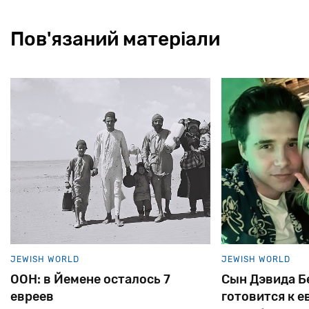
Пов'язаний матеріали
JEWISH WORLD
JEWISH WORLD
ООН: в Йемене осталось 7
Сын Дэвида Б
евреев
готовится к е