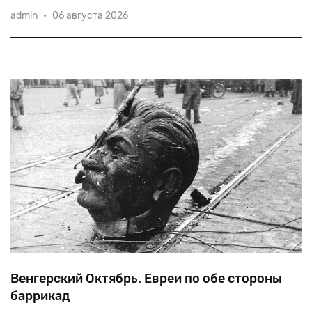
Практически
все
(не
слишком
многочисленные)
admin
•
06 августа 2026
российские
политики-евреи
объявляют
себя
атеистами
и
не
принимают
участия
в
деятельности
еврейских
организаций.
Венгерский Октябрь. Евреи по обе стороны
баррикад