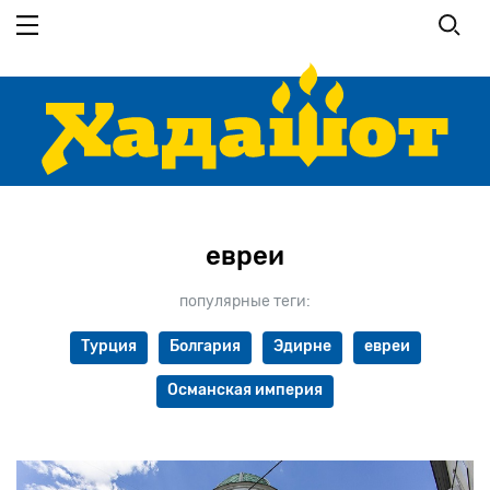
Перейти
к
основному
содержанию
евреи
популярные теги:
Турция
Болгария
Эдирне
евреи
Османская империя