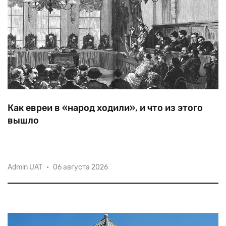
Как евреи в «народ ходили», и что из этого
вышло
Из 8 народовольцев, покушавшихся на императора
Admin UAT
•
06 августа 2026
Александра II, еврейкой была лишь Геся Гельфман.
Первую бомбу в карету императора бросил русский
мещанин Николай Рысаков, вторую (убившую царя)
поляк Игнатий Гриневицкий,
—