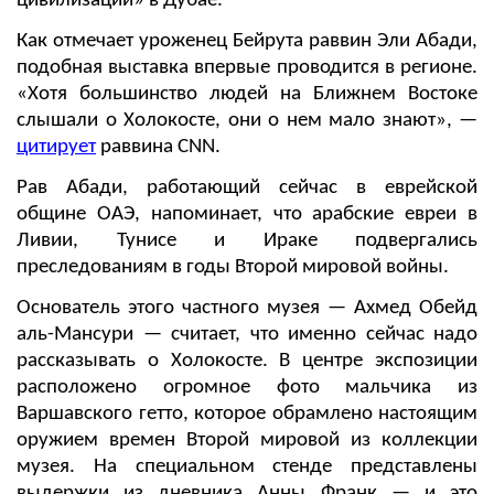
цивилизаций» в Дубае.
Как отмечает уроженец Бейрута раввин Эли Абади,
подобная выставка впервые проводится в регионе.
«Хотя большинство людей на Ближнем Востоке
слышали о Холокосте, они о нем мало знают», —
цитирует
раввина CNN.
Рав Абади, работающий сейчас в еврейской
общине ОАЭ, напоминает, что арабские евреи в
Ливии, Тунисе и Ираке подвергались
преследованиям в годы Второй мировой войны.
Основатель этого частного музея — Ахмед Обейд
аль-Мансури — считает, что именно сейчас надо
рассказывать о Холокосте. В центре экспозиции
расположено огромное фото мальчика из
Варшавского гетто, которое обрамлено настоящим
оружием времен Второй мировой из коллекции
музея. На специальном стенде представлены
выдержки из дневника Анны Франк — и это