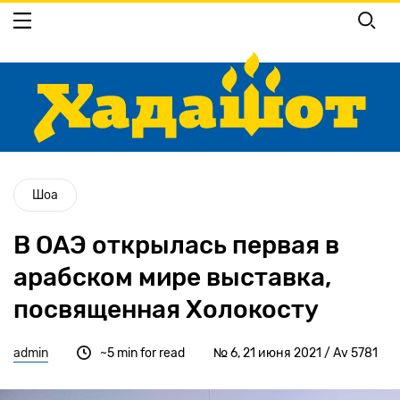
Перейти
к
основному
содержанию
Шоа
В ОАЭ открылась первая в
арабском мире выставка,
посвященная Холокосту
admin
~5 min for read
№ 6, 21 июня 2021 / Av 5781