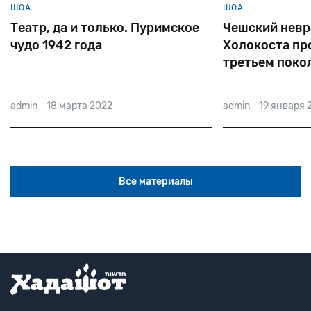
ШОА
ШОА
Театр, да и только. Пуримское
Чешский невр
чудо 1942 года
Холокоста пр
третьем поко
admin
18 марта 2022
admin
19 января 
Все материалы