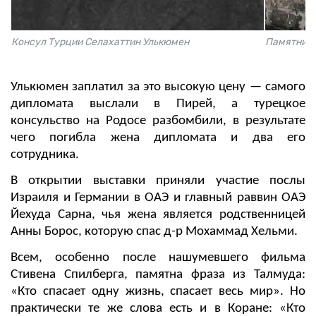
Консул Турции Селахаттин Улькюмен
Памятник 
Улькюмен заплатил за это высокую цену — самого
дипломата выслали в Пирей, а турецкое
консульство на Родосе разбомбили, в результате
чего погибла жена дипломата и два его
сотрудника.
В открытии выставки приняли участие послы
Израиля и Германии в ОАЭ и главный раввин ОАЭ
Йехуда Сарна, чья жена является родственницей
Анны Борос, которую спас д-р Мохаммад Хельми.
Всем, особенно после нашумевшего фильма
Стивена Спилберга, памятна фраза из Талмуда:
«Кто спасает одну жизнь, спасает весь мир». Но
практически те же слова есть и в Коране: «Кто